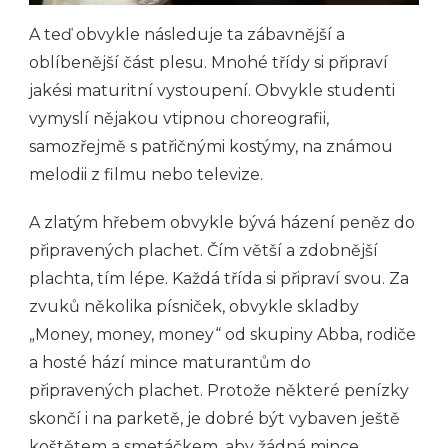
A teď obvykle následuje ta zábavnější a
oblíbenější část plesu. Mnohé třídy si připraví
jakési maturitní vystoupení. Obvykle studenti
vymyslí nějakou vtipnou choreografii,
samozřejmě s patřičnými kostýmy, na známou
melodii z filmu nebo televize.
A zlatým hřebem obvykle bývá házení peněz do
připravených plachet. Čím větší a zdobnější
plachta, tím lépe. Každá třída si připraví svou. Za
zvuků několika písniček, obvykle skladby
„Money, money, money“ od skupiny Abba, rodiče
a hosté hází mince maturantům do
připravených plachet. Protože některé penízky
skončí i na parketě, je dobré být vybaven ještě
koštětem a smetáčkem, aby žádná mince