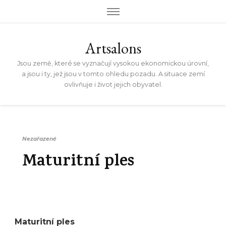
Artsalons
Jsou země, které se vyznačují vysokou ekonomickou úrovní,
a jsou i ty, jež jsou v tomto ohledu pozadu. A situace zemí
ovlivňuje i život jejich obyvatel.
Nezařazené
Maturitní ples
Maturitní ples