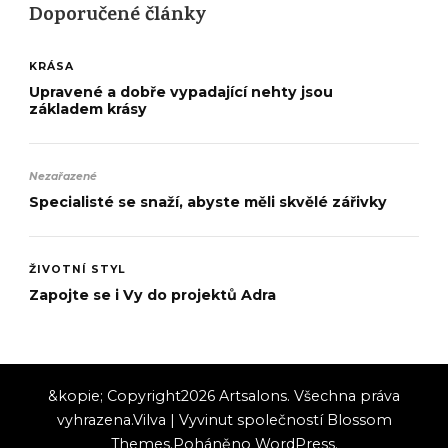
Doporučené články
KRÁSA
Upravené a dobře vypadající nehty jsou
základem krásy
Nezařazené
Specialisté se snaží, abyste měli skvělé zářivky
ŽIVOTNÍ STYL
Zapojte se i Vy do projektů Adra
&kopie; Copyright2026
Artsalons
. Všechna práva
vyhrazena.
Vilva | Vyvinut společností
Blossom
Themes
.Poháněno
WordPress
.