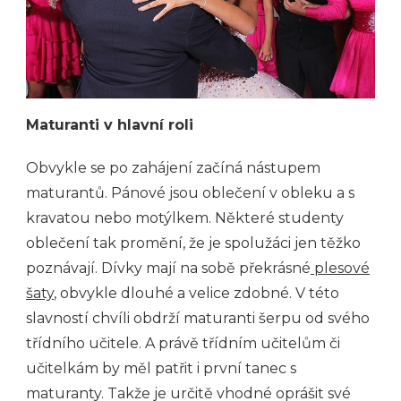
Maturanti v hlavní roli
Obvykle se po zahájení začíná nástupem
maturantů. Pánové jsou oblečení v obleku a s
kravatou nebo motýlkem. Některé studenty
oblečení tak promění, že je spolužáci jen těžko
poznávají. Dívky mají na sobě překrásné
plesové
šaty
, obvykle dlouhé a velice zdobné. V této
slavností chvíli obdrží maturanti šerpu od svého
třídního učitele. A právě třídním učitelům či
učitelkám by měl patřit i první tanec s
maturanty. Takže je určitě vhodné oprášit své