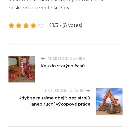
neskončila u vedlejší třídy.
4.1/5 - (8 votes)
PŘEDCHOZÍ ČLÁNEK
Kouzlo starých časů
NASLEDUJÍCÍ ČLÁNEK
Když se musíme obejít bez strojů
aneb ruční výkopové práce