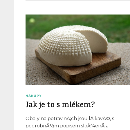
NÁKUPY
Jak je to s mlékem?
Obaly na potravinÃ¡ch jsou lÃ¡kavÃ©, s
podrobnÃ½m popisem sloÅ¾enÃ­ a