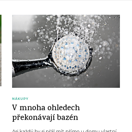
NÁKUPY
V mnoha ohledech
překonávají bazén
Asi každý by si přál mít přímo u domu vlastní