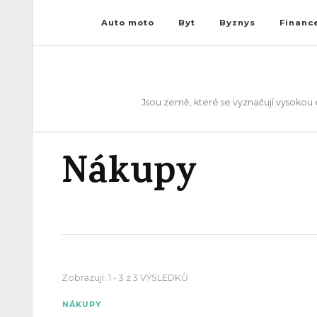
Auto moto
Byt
Byznys
Financ
Jsou země, které se vyznačují vysokou e
Nákupy
Zobrazuji: 1 - 3 z 3 VÝSLEDKŮ
NÁKUPY