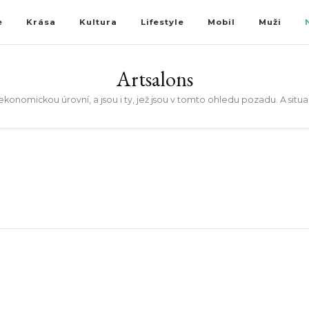
e
Krása
Kultura
Lifestyle
Mobil
Muži
Artsalons
konomickou úrovní, a jsou i ty, jež jsou v tomto ohledu pozadu. A situace