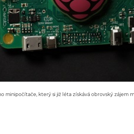
o minipočítače, který si již léta získává obrovský zájem 