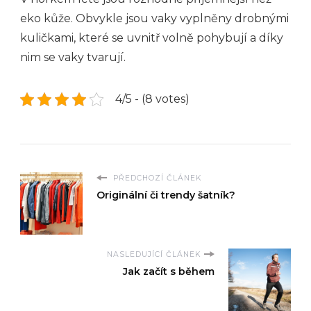
eko kůže. Obvykle jsou vaky vyplněny drobnými
kuličkami, které se uvnitř volně pohybují a díky
nim se vaky tvarují.
4/5 - (8 votes)
PŘEDCHOZÍ ČLÁNEK
Originální či trendy šatník?
NASLEDUJÍCÍ ČLÁNEK
Jak začít s během