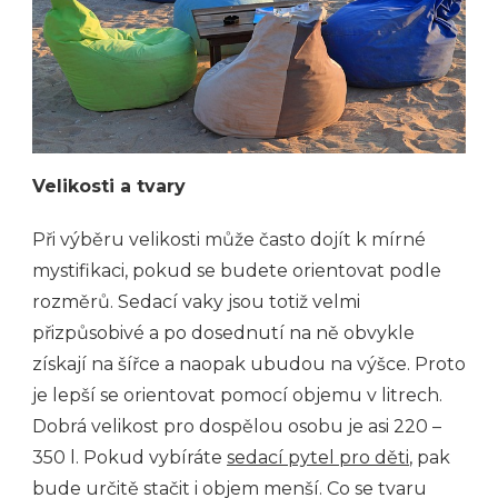
Velikosti a tvary
Při výběru velikosti může často dojít k mírné
mystifikaci, pokud se budete orientovat podle
rozměrů. Sedací vaky jsou totiž velmi
přizpůsobivé a po dosednutí na ně obvykle
získají na šířce a naopak ubudou na výšce. Proto
je lepší se orientovat pomocí objemu v litrech.
Dobrá velikost pro dospělou osobu je asi 220 –
350 l. Pokud vybíráte
sedací pytel pro děti
, pak
bude určitě stačit i objem menší. Co se tvaru