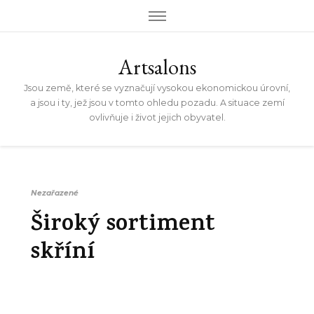
Artsalons
Jsou země, které se vyznačují vysokou ekonomickou úrovní,
a jsou i ty, jež jsou v tomto ohledu pozadu. A situace zemí
ovlivňuje i život jejich obyvatel.
Nezařazené
Široký sortiment
skříní