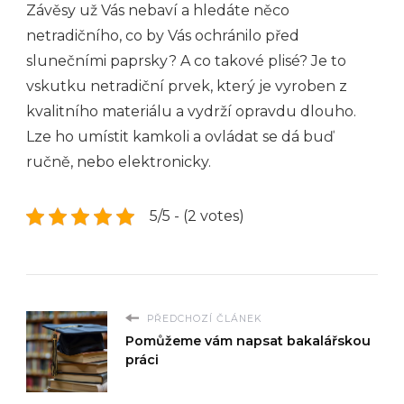
Závěsy už Vás nebaví a hledáte něco
netradičního, co by Vás ochránilo před
slunečními paprsky? A co takové plisé? Je to
vskutku netradiční prvek, který je vyroben z
kvalitního materiálu a vydrží opravdu dlouho.
Lze ho umístit kamkoli a ovládat se dá buď
ručně, nebo elektronicky.
5/5 - (2 votes)
PŘEDCHOZÍ ČLÁNEK
Pomůžeme vám napsat bakalářskou
práci