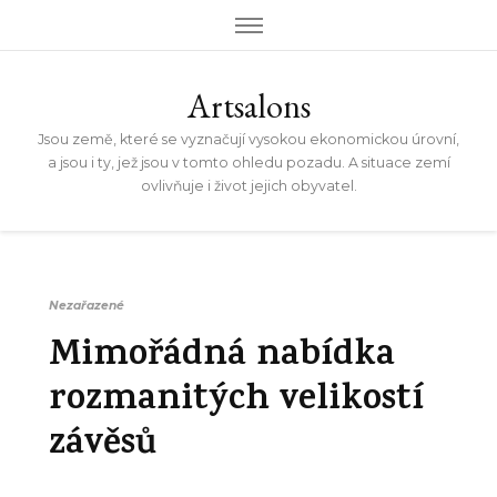
Artsalons
Jsou země, které se vyznačují vysokou ekonomickou úrovní,
a jsou i ty, jež jsou v tomto ohledu pozadu. A situace zemí
ovlivňuje i život jejich obyvatel.
Nezařazené
Mimořádná nabídka
rozmanitých velikostí
závěsů