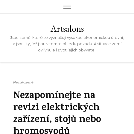
Artsalons
Jsou země, které se vyznačují vysokou ekonomickou úrovní,
a jsou i ty, jež jsou v tomto ohledu pozadu. A situace zemí
ovlivňuje i život jejich obyvatel.
Nezařazené
Nezapomínejte na
revizi elektrických
zařízení, stojů nebo
hromosvodů