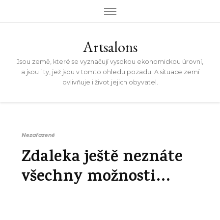
Artsalons
Jsou země, které se vyznačují vysokou ekonomickou úrovní,
a jsou i ty, jež jsou v tomto ohledu pozadu. A situace zemí
ovlivňuje i život jejich obyvatel.
Nezařazené
Zdaleka ještě neznáte
všechny možnosti…