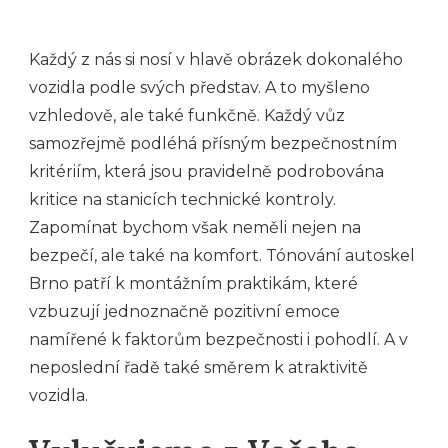
Každý z nás si nosí v hlavě obrázek dokonalého
vozidla podle svých představ. A to myšleno
vzhledově, ale také funkčně. Každý vůz
samozřejmě podléhá přísným bezpečnostním
kritériím, která jsou pravidelně podrobována
kritice na stanicích technické kontroly.
Zapomínat bychom však neměli nejen na
bezpečí, ale také na komfort.
Tónování autoskel
Brno
patří k montážním praktikám, které
vzbuzují jednoznačně pozitivní emoce
namířené k faktorům bezpečnosti i pohodlí. A v
neposlední řadě také směrem k atraktivitě
vozidla.