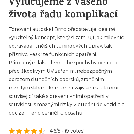
Vylučujeme z Vašeho
života řadu komplikací
Tónování autoskel Brno představuje ideálně
využitelný koncept, který si zamilují jak milovníci
extravagantnějších tuningových úprav, tak
příznivci veskrze funkčních opatření.
Přirozeným lákadlem je bezpochyby ochrana
před škodlivým UV zářením, nebezpečným
odrazem slunečních paprsků, zraněním
rozbitým sklem i komfortní zajištění soukromí,
související také s preventivními opatření v
souvislosti s možnými riziky vloupání do vozidla a
odcizení jeho cenného obsahu.
4.6/5 - (9 votes)