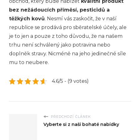
obchod, který bude nabízet
kvalitní produkt
bez nežádoucích příměsí, pesticidů a
těžkých kovů
. Nesmí vás zaskočit, že v naší
republice se prodává pro sběratelské účely, ale
je to jen a pouze z toho důvodu, že na našem
trhu není schválený jako potravina nebo
doplněk stravy. Nicméně na jeho jedinečné síle
mu to neubere.
4.6/5 - (9 votes)
PŘEDCHOZÍ ČLÁNEK
Vyberte si z naší bohaté nabídky