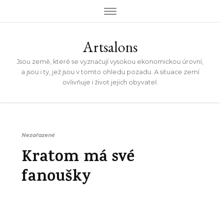
Artsalons
Jsou země, které se vyznačují vysokou ekonomickou úrovní,
a jsou i ty, jež jsou v tomto ohledu pozadu. A situace zemí
ovlivňuje i život jejich obyvatel.
Nezařazené
Kratom má své
fanoušky