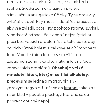
není zase tak daleko. Kratom je na místech
svého původu zejména užíván pro své
stimulační a analgetické účinky. Ty se projevily
zvláště v době, kdy museli lidé těžce pracovat a
aby vše zvládli, poté listy z tohoto stromu žvýkali.
V podstatě odhadli, že zvládají nejen fyzickou
práci bez větších problémů, ale také odstupují
od nich různé bolesti a celkově se cítí mnohem
lépe. V posledních letech se rozšířil i do
západních zemí jako alternativní lék na řadu
zdravotních problémů.
Obsahuje velké
množství látek, kterým se říká alkaloidy
,
především se jedná o mitragynin a 7-
ydroxymitragynin. U nás se dá
kratom
zakoupit
například v podobě prášku, z kterého se dá
připravit chutný nápoj.