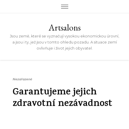
Artsalons
Jsou země, které se vyznačují vysokou ekonomickou úrovní,
a jsou i ty, jež jsou v tomto ohledu pozadu. A situace zemí
ovlivňuje i život jejich obyvatel.
Nezařazené
Garantujeme jejich
zdravotní nezávadnost