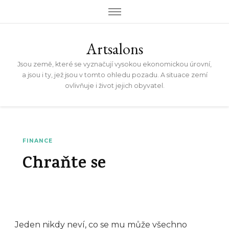
Artsalons
Jsou země, které se vyznačují vysokou ekonomickou úrovní,
a jsou i ty, jež jsou v tomto ohledu pozadu. A situace zemí
ovlivňuje i život jejich obyvatel.
FINANCE
Chraňte se
Jeden nikdy neví, co se mu může všechno